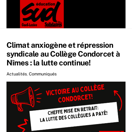
Skip
Men
to
content
Climat anxiogène et répression
syndicale au Collège Condorcet à
Nîmes : la lutte continue!
Actualités
,
Communiqués