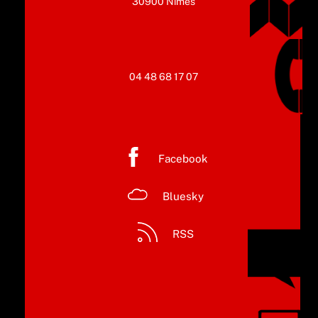
30900 Nîmes
04 48 68 17 07
Facebook
Bluesky
RSS