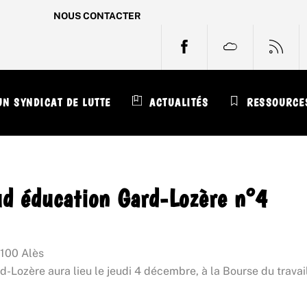
NOUS CONTACTER
FACEBOOK
BLUESKY
RS
N SYNDICAT DE LUTTE
ACTUALITÉS
RESSOURCE
d éducation Gard-Lozère n°4
100 Alès
Lozère aura lieu le jeudi 4 décembre, à la Bourse du travail