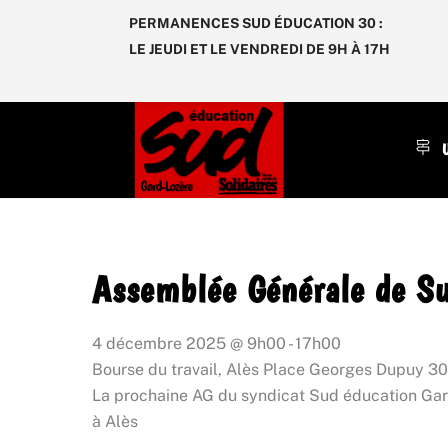
Skip
PERMANENCES SUD ÉDUCATION 30 :
to
LE JEUDI ET LE VENDREDI DE 9H À 17H
content
U
Assemblée Générale de Su
4 décembre 2025
@
9h00
-
17h00
Bourse du travail, Alès
Place Georges Dupuy 30
La prochaine AG du syndicat Sud éducation Gard-
à Alès