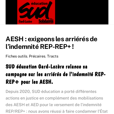
Skip
Men
to
content
AESH : exigeons les arriérés de
l’indemnité REP-REP+ !
Fiches outils
,
Précaires
,
Tracts
SUD éducation Gard-Lozère relance sa
campagne sur les arriérés de l’indemnité REP-
REP+ pour les AESH.
Depuis 2020, SUD éducation a porté différentes
actions en justice en complément des mobilisations
des AESH et AED pour le versement de l’indemnité
REP/REP+ : nous avons réussi à faire condamner l’État