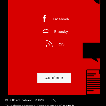
Facebook
Bluesky
RSS
ADHÉRER
Back
©
SUD éducation 30
2026
To
Tous droits réservés - Conception par
Creazo.fr