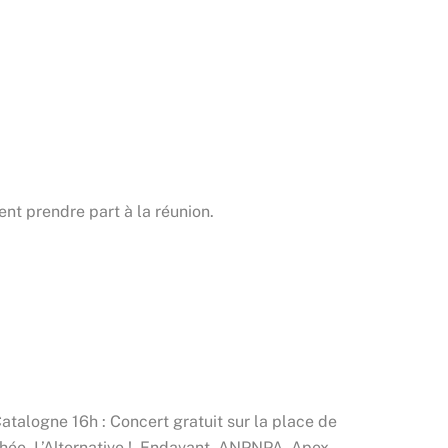
t prendre part à la réunion.
talogne 16h : Concert gratuit sur la place de
hée, L’Alternative !, Endavant, ANPNPA, Apex,