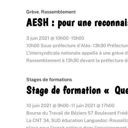
Grève
,
Rassemblement
AESH : pour une reconnais
3 juin 2021
@
10h00
-
15h00
10h00 Sous-préfecture d'Alès - 13h30 Préfectu
L’intersyndicale nationale appelle à une grève 
Rassemblement à 13h30 devant la préfecture d
Stages de formations
Stage de formation « Quel
10 juin 2021
@
9h00
-
11 juin 2021
@
17h00
Bourse du Travail de Béziers
57 Boulevard Frédé
La CNT 34, SUD éducation Languedoc-Roussillon 
place pour l’esprit critique dans l’enseignement 