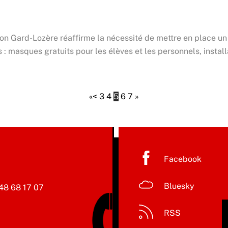
on Gard-Lozère réaffirme la nécessité de mettre en place un pl
: masques gratuits pour les élèves et les personnels, instal
«
<
3
4
5
6
7
»
Facebook
Bluesky
48 68 17 07
RSS