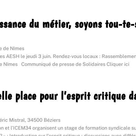
sance du métier, soyons tou-te-s
re de Nîmes
des AESH le jeudi 3 juin. Rendez-vous locaux : Rassemblemen
e Nîmes Communiqué de presse de Solidaires Cliquer ici
le place pour l’esprit critique 
ric Mistral, 34500 Béziers
et l’ICEM34 organisent un stage de formation syndicale sur 
? » : Introduction sur l’esprit critique : discussions avec di