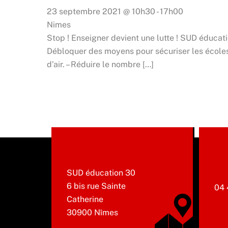
23 septembre 2021
@
10h30
-
17h00
Nimes
Stop ! Enseigner devient une lutte ! SUD éducati
Débloquer des moyens pour sécuriser les écoles 
d’air. – Réduire le nombre […]
SUD éducation 30
6 bis rue Sainte
04 
Catherine
30900 Nîmes