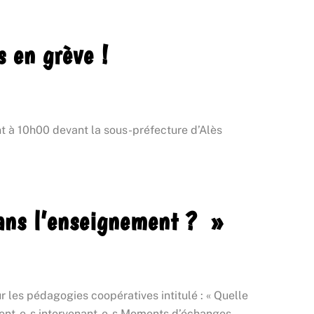
 en grève !
t à 10h00 devant la sous-préfecture d’Alès
dans l’enseignement ? »
les pédagogies coopératives intitulé : « Quelle
fférent-e-s intervenant-e-s Moments d’échanges