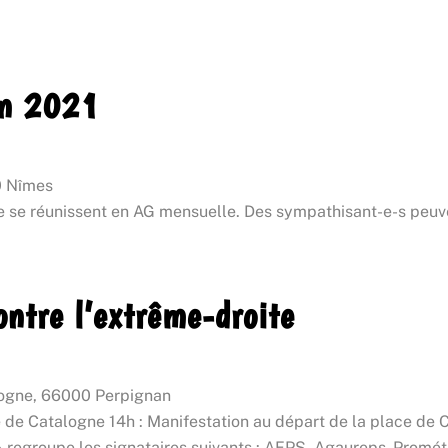
in 2021
0 Nîmes
se réunissent en AG mensuelle. Des sympathisant-e-s peuven
ontre l’extrême-droite
logne, 66000 Perpignan
de Catalogne 14h : Manifestation au départ de la place de Ca
» regroupe les signataires suivants : AFPS, Agaureps-Promét