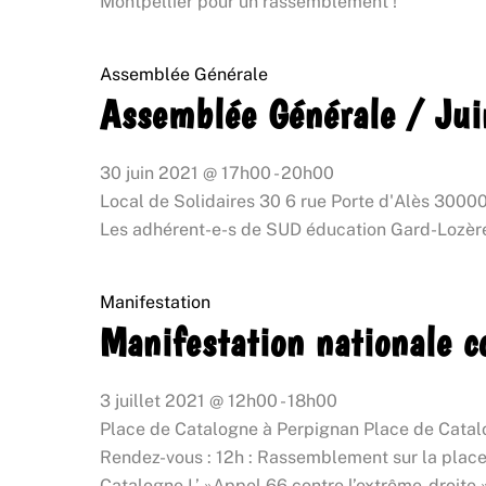
Montpellier pour un rassemblement !
Assemblée Générale
Assemblée Générale / Ju
30 juin 2021
@
17h00
-
20h00
Local de Solidaires 30
6 rue Porte d'Alès 3000
Les adhérent-e-s de SUD éducation Gard-Lozère 
Manifestation
Manifestation nationale c
3 juillet 2021
@
12h00
-
18h00
Place de Catalogne à Perpignan
Place de Cata
Rendez-vous : 12h : Rassemblement sur la place 
Catalogne L’ »Appel 66 contre l’extrême-droite 