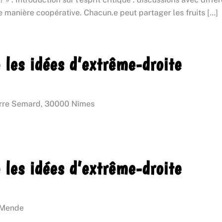
e manière coopérative. Chacun.e peut partager les fruits […]
e les idées d’extrême-droite
erre Semard, 30000 Nîmes
e les idées d’extrême-droite
 Mende