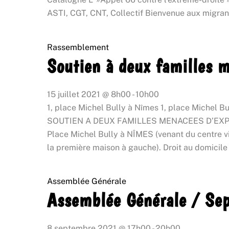
ASTI, CGT, CNT, Collectif Bienvenue aux migrant
Rassemblement
Soutien à deux familles 
15 juillet 2021
@
8h00
-
10h00
1, place Michel Bully à Nîmes
1, place Michel B
SOUTIEN A DEUX FAMILLES MENACEES D’EXPULS
Place Michel Bully à NÎMES (venant du centre vill
la première maison à gauche). Droit au domicile
Assemblée Générale
Assemblée Générale / Se
8 septembre 2021
@
17h00
-
20h00