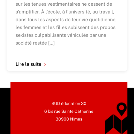
sur les tenues vestimentaires ne cessent de
s’amplifier. À l’école, à l’université, au travail,
dans tous les aspects de leur vie quotidienne,
les femmes et les filles subissent des propos
sexistes culpabilisants véhiculés par une
société restée […]
Lire la suite
SUD éducation 30
6 bis rue Sainte Catherine
30900 Nîmes